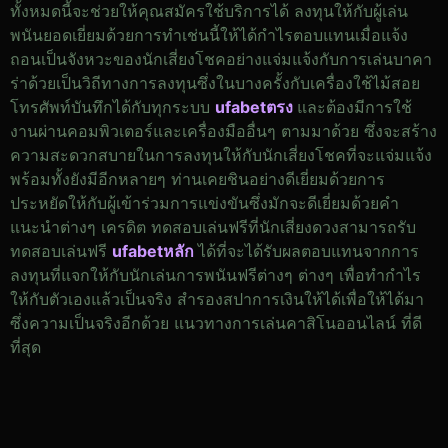
ทั้งหมดนี้จะช่วยให้คุณสมัครใช้บริการได้ ลงทุนให้กับผู้เล่น
พนันยอดเยี่ยมด้วยการทำเช่นนี้ให้ได้กำไรตอบแทนเมื่อแจ้ง
ถอนเป็นจังหวะของนักเสี่ยงโชคอย่างแจ่มแจ้งกับการเล่นบาคา
ร่าด้วยเป็นวิถีทางการลงทุนซึ่งในบางครั้งกับเครื่องใช้ไม้สอย
โทรศัพท์บันทึกได้กับทุกระบบ
ufabetตรง
และต้องมีการใช้
งานผ่านคอมพิวเตอร์และเครื่องมืออื่นๆ ตามมาด้วย ซึ่งจะสร้าง
ความสะดวกสบายในการลงทุนให้กับนักเสี่ยงโชคที่จะแจ่มแจ้ง
พร้อมทั้งยังมีอีกหลายๆ ท่านเคยชินอย่างดีเยี่ยมด้วยการ
ประหยัดให้กับผู้เข้าร่วมการแข่งขันซึ่งมักจะดีเยี่ยมด้วยคำ
แนะนำต่างๆ เครดิต ทดสอบเล่นฟรีที่นักเสี่ยงดวงสามารถรับ
ทดสอบเล่นฟรี
ufabetหลัก
ได้ที่จะได้รับผลตอบแทนจากการ
ลงทุนที่แจกให้กับนักเล่นการพนันฟรีต่างๆ ต่างๆ เพื่อทำกำไร
ให้กับตัวเองแล้วเป็นจริง สำรองสปาการเงินให้ได้เพื่อให้ได้มา
ซึ่งความเป็นจริงอีกด้วย แนวทางการเล่นคาสิโนออนไลน์ ที่ดี
ที่สุด