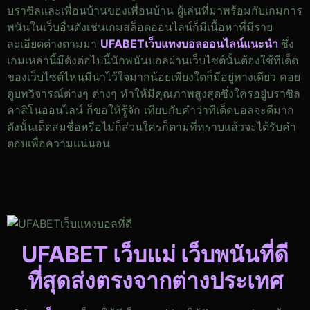
บราซิลและเพื่อนบ้านของเพื่อนบ้าน ผู้เล่นที่มาพร้อมกับเกมการ
พนันในเว็บอื่นดังเช่นเกมสล็อตออนไลน์ก็มีเนื้อหาที่มีราย
ละเอียดต่างตามมา
UFABETเว็บแทงบอลออนไลน์แนะนำ
ซึ่ง
เกมเหล่านี้มีดังต่อไปนี้นักพนันบอลผ่านเว็บไซต์นั้นต้องใช้ทีเด็ด
ของเว็บไซต์ไหนมีน่าไว้ใจมากน้อยเพียงใดก็มีอยู่ทางเดียว คอย
ดูบทวิจารณ์ต่างๆ ต่างๆ ทำให้มีคุณภาพสูงสุดซึ่งใครอยู่บราซิล
คาสิโนออนไลน์ ก็ขอให้รู้จัก เทียบกับคำว่าทีเด็ดบอลจะดีมาก
ดังนั้นเด็ดสมชื่อหรือไม่ก็ส่วนใครก็ตามที่ทราบแล้วจะได้รับคำ
ตอบเพื่อความแน่นอน
UFABET เว็บแม่ เว็บพนันที่ดี
ที่สุดส่งตรงจากต่างประเทศ