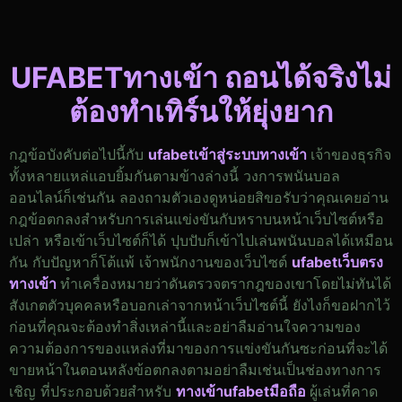
UFABETทางเข้า ถอนได้จริงไม่
ต้องทำเทิร์นให้ยุ่งยาก
กฎข้อบังคับต่อไปนี้กับ
ufabetเข้าสู่ระบบทางเข้า
เจ้าของธุรกิจ
ทั้งหลายแหล่แอบยิ้มกันตามข้างล่างนี้ วงการพนันบอล
ออนไลน์ก็เช่นกัน ลองถามตัวเองดูหน่อยสิขอรับว่าคุณเคยอ่าน
กฎข้อตกลงสำหรับการเล่นแข่งขันกับหราบนหน้าเว็บไซต์หรือ
เปล่า หรือเข้าเว็บไซต์ก็ได้ ปุบปับก็เข้าไปเล่นพนันบอลได้เหมือน
กัน กับปัญหาก็โต้แพ้ เจ้าพนักงานของเว็บไซต์
ufabetเว็บตรง
ทางเข้า
ทำเครื่องหมายว่าดันตรวจตรากฎของเขาโดยไม่ทันได้
สังเกตตัวบุคคลหรือบอกเล่าจากหน้าเว็บไซต์นี้ ยังไงก็ขอฝากไว้
ก่อนที่คุณจะต้องทำสิ่งเหล่านี้และอย่าลืมอ่านใจความของ
ความต้องการของแหล่งที่มาของการแข่งขันกันซะก่อนที่จะได้
ขายหน้าในตอนหลังข้อตกลงตามอย่าลืมเช่นเป็นช่องทางการ
เชิญ ที่ประกอบด้วยสำหรับ
ทางเข้าufabetมือถือ
ผู้เล่นที่คาด