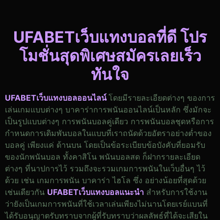
UFABETเว็บแทงบอลที่ดี
โปร
โมชั่นสุดพิเศษสมัครเลยเร็ว
ทันใจ
UFABETเว็บแทงบอลออนไลน์
โดยมีรายละเอียดต่างๆ ของการ
เล่นเกมแบบต่างๆ บาคาร่าการพนันออนไลน์เป็นหลัก ซึ่งมักจะ
เป็นรูปแบบต่างๆ การพนันบอลคู่เดียว การพนันบอลชุดหรือการ
กำหนดการเดิมพันบอลในแบบที่เราถนัดด้วยอัตราอย่างต่ำของ
บอลคู่ เพียงแค่ ด้านบน โดยเป็นข้อระเบียบข้อบังคับที่ยอมรับ
ของนักพนันบอล ทั้งคาสิโน พนันบอลสด ก็ฝากรายละเอียด
ต่างๆ ที่นาปการไว้ รวมถึงจะรวมเกมการพนันในเว็บอื่นๆ ไว้
ด้วย เช่น เกมการพนัน บาคาร่า ไฮโล ซึ่ง อย่างน้อยที่สุดด้วย
เช่นเดียวกัน
UFABETเว็บแทงบอลแนะนำ
สำหรับการใช้งาน
ว่ายังเป็นเกมการพนันที่ใช้เวลาเล่นเพียงไม่นานโดยเรย์แบนที่
ได้รับอนุญาตรับทราบจากผู้ที่รับทราบว่าผลลัพธ์ที่ได้จะเสียใน