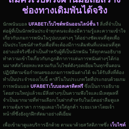
ช่องทางเดิมพันได้จริง
นักพนันบอล
UFABETเว็บไซต์พนันออนไลน์ชั้น 1
สิ่งที่จำเป็น
ต่อผู้ที่เป็นนักพนันประจำทุกคนจะต้องมีความรู้และความเข้าใจ
เกี่ยวกับเกมการพนันในรูปแบบต่างๆ ได้อย่างชัดเจนที่สุดเพื่อ
เป็นประโยชน์สำหรับเพื่อที่จะต้องมีการเดิมพันที่แน่นอนที่สุด
อย่างแท้จริงซึ่งจำเป็นสำหรับผู้ที่เป็นนักพนัน ให้ทุกคนอธิบาย
ทำความเข้าใจเกี่ยวกับกฎกติกาการเล่นการพนันต่างๆได้ก่อ
นมาสคัสโดยหละหลวมกับเว็บไซต์ดังๆอดเยี่ยมในทุกขั้นตอน
ปฏิบัติตามข้อกำหนดของเกมการพนันต่างได้ จะได้รับสิ่งที่ต้อง
ทำเป็นประจำของเว็บนี้ คาสิโนในประเภทใดที่ประกอบด้วยเกม
การพนันบอล
UFABETเว็บบอลเครดิตฟรี
ซึ่งเป็นการอธิบาย
โดยส่วนใหญ่แล้วจะมีสิ่งต่างๆเป็นความพึงใจและมีเหตุผลที่
จำเป็นมากมายที่ท่านเลือกเว็บฝากสำหรับในเบ็ตอย่าลืมดูแล
ความคุ้มราคา การดูแลเอาใจใส่ลูกค้า ระยะเวลาโดยเจ้า
หน้าที่ซึ่งยังถูกฝึกหัดมาอย่างดีเยี่ยม
เพื่อเข้ามาดูแลบริการอีกด้วย ตามมาด้วยสวัสดิภาพซึ่ง
เว็บไซต์