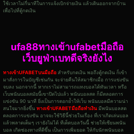
ใช้เวลาไม่กี่นาทีในการแจ้งเบิกจ่ายเงิน แล้วเดินออกจากบ้าน
เพื่อไปที่ตู้กดเงิน
ufa88ทางเข้าufabetมือถือ
เว็บยูฟ่าเบทดีจริงยังไง
ทางเข้าUFABETบนมือถือ
สำหรับกดเงิน พอถึงตู้กดเงิน ก็เข้า
มาสั่งการในบัญชีเช่นกัน จะจ่ายคืนให้สมาชิกเมื่อ การแข่งขัน
จบลง นอกจากนี้ หากเราไม่สามารถแทงบอลได้ทันเวลา หรือ
เว็บพนันบอลสมัยนี้เขาปิดไปแล้ว พนันบอลสด ก็มีตลอดการ
แข่งขัน 90 นาที ยิ่งเป็นการตอกย้ำให้เว็บ พนันบอลมีความน่า
สนใจมากยิ่งขึ้น
ทางเข้าUFABETมือถือทำเงิน
มีพนันบอลสด
ตลอดการแข่งขัน อาจจะใช้วิธีนี้ช่วยในเรื่อง ที่เราเกิดเล่นบอล
แล้วพลาดเต็มๆ เรายังไม่ได้ ทีเด็ดบอลวันนี้ ช่วยให้เซียนพนัน
บอล เกิดช่องทางที่ดีขึ้น เป็นการเพิ่มยอด ให้กับนักพนันบอล