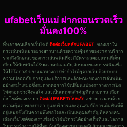
ufabetเว็บแม่ ฝากถอนรวดเร็ว
มั่นคง100%
ที่หลายคนเลือกเว็บไซต์
ติดต่อเว็บหลักUFABET
ของเราใน
การเล่นพนันมาอย่างยาวนานด้วยความคุ้มค่าของราคาบริการ
รวมถึงลักษณะของการเล่นพนันที่จะมีอัตราผลตอบแทนที่เต็ม
เปี่ยมให้นักพนันได้รับความปลอดภัย,ลักษณะของการพนันเพื่อ
ให้ได้โอกาส ของแนวทางการทำกำไรดีๆจากเว็บ ด้วยระบบ
ความปลอดภัย การดูและบริการและลักษณะของการเล่นพนัน
อย่างสม่ำเสมอซึ่งสะดวกต่อการใช้เปลี่ยนแปลงตารางการเปิด
ไพ่ตลอดช่วงจึงพอใจ และเป็นเหตุผลสำคัญที่หลายท่าน เลือก
เว็บไซต์ของเรามา
ติดต่อUFABETเว็บหลัก
อย่างยาวนานด้วย
ความคุ้มค่าของราคา ดูแลบริการและคุณสมบัติการเดิมพันที่ดี
อยู่เสมอซึ่งเป็นความพึงพอใจและเป็นเหตุผลสำคัญที่หลายคน
เลือกเว็บไซต์ของเราเพื่อเข้าใช้บริการได้อย่างเต็มที่และโอกาส
ในการสร้างรายได้ที่จะเน้นเรื่องความปลอดภัยลักษณะของการ